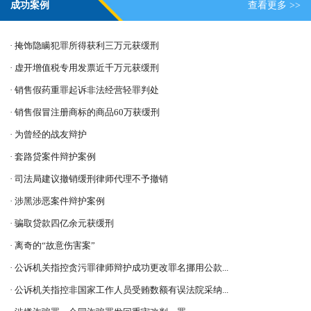
成功案例
查看更多 >>
· 掩饰隐瞒犯罪所得获利三万元获缓刑
· 虚开增值税专用发票近千万元获缓刑
· 销售假药重罪起诉非法经营轻罪判处
· 销售假冒注册商标的商品60万获缓刑
· 为曾经的战友辩护
· 套路贷案件辩护案例
· 司法局建议撤销缓刑律师代理不予撤销
· 涉黑涉恶案件辩护案例
· 骗取贷款四亿余元获缓刑
· 离奇的“故意伤害案”
· 公诉机关指控贪污罪律师辩护成功更改罪名挪用公款...
· 公诉机关指控非国家工作人员受贿数额有误法院采纳...